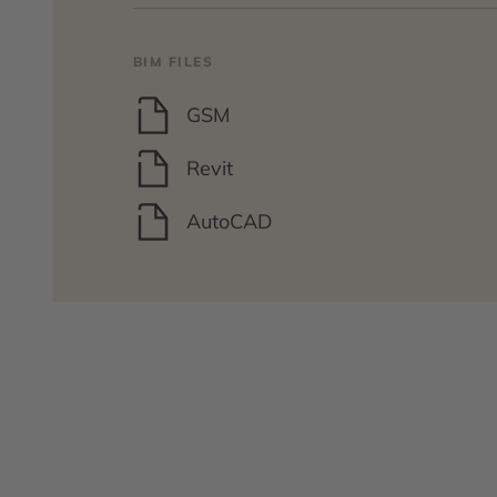
BIM FILES
GSM
Revit
AutoCAD