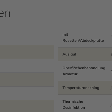
en
Batteriefach inklusive Batt
Verlängerungskabel muss s
mit
Rosetten/Abdeckplatte
Auslauf
Oberflächenbehandlung
Armatur
Temperaturanschlag
Thermische
Desinfektion