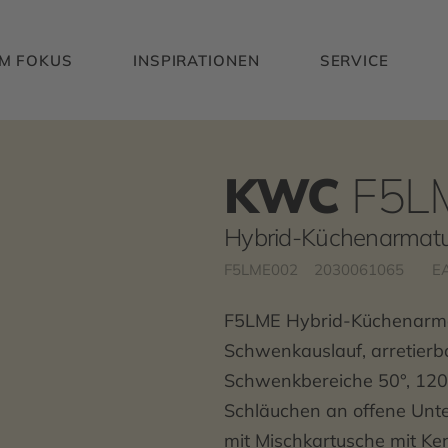
IM FOKUS
INSPIRATIONEN
SERVICE
KWC
F5L
Hybrid-Küchenarmatur
F5LME002
2030061065
E
F5LME Hybrid-Küchenarmat
Schwenkauslauf, arretierbar
Schwenkbereiche 50°, 120°
Schläuchen an offene Unte
mit Mischkartusche mit Ke