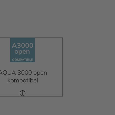
A3000
open
A3000
open
C
OM
P
A
TIBLE
C
OM
P
A
TIBLE
AQUA 3000 open
kompatibel