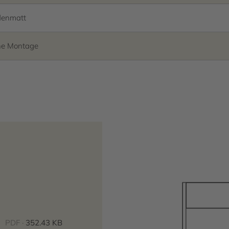
denmatt
ne Montage
PDF ·
352.43 KB