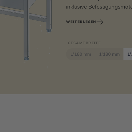
inklusive Befestigungsmate
WEITERLESEN
Abmessungen 1380 x 850 
GESAMTBREITE
1’180 mm
1’180 mm
1