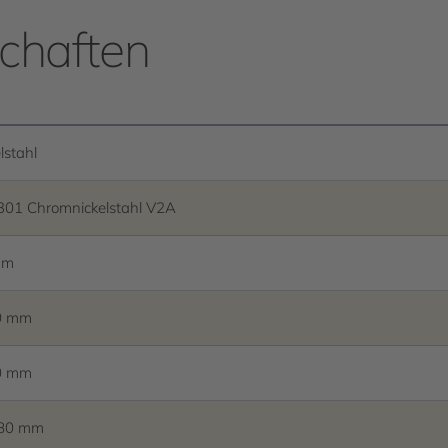
chaften
lstahl
301 Chromnickelstahl V2A
mm
0 mm
0 mm
380 mm