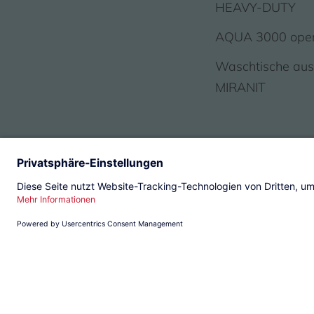
HEAVY-DUTY
AQUA 3000 ope
Waschtische au
MIRANIT
© 2026 KWC Group Managemen