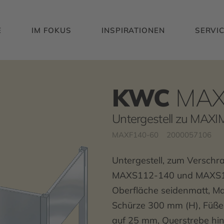
E
IM FOKUS
INSPIRATIONEN
SERVI
KWC
MAX
Untergestell zu MAX
MAXF140-60
2000057106
Untergestell, zum Versch
MAXS112-140 und MAXS11
Oberfläche seidenmatt, Mat
Schürze 300 mm (H), Füße
auf 25 mm, Querstrebe hint