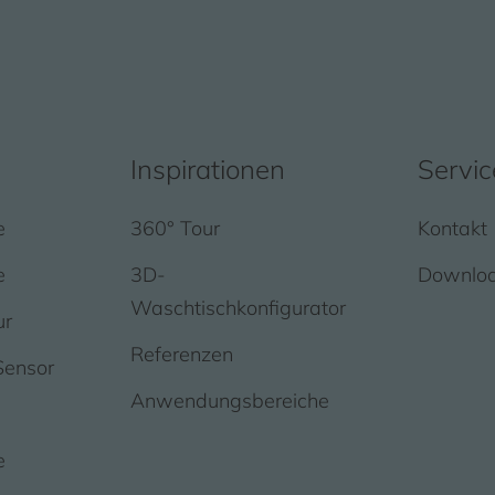
Inspirationen
Servic
e
360° Tour
Kontakt
e
3D-
Downlo
Waschtischkonfigurator
ur
Referenzen
Sensor
Anwendungsbereiche
e