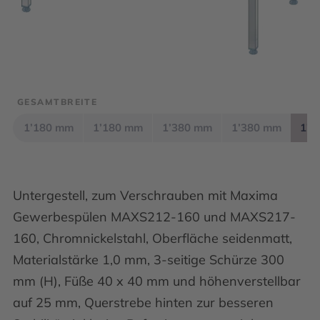
GESAMTBREITE
1’180 mm
1’180 mm
1’380 mm
1’380 mm
1’5
Untergestell, zum Verschrauben mit Maxima
Gewerbespülen MAXS212-160 und MAXS217-
160, Chromnickelstahl, Oberfläche seidenmatt,
Materialstärke 1,0 mm, 3-seitige Schürze 300
mm (H), Füße 40 x 40 mm und höhenverstellbar
auf 25 mm, Querstrebe hinten zur besseren