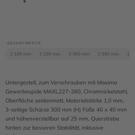
GESAMTBREITE
1’180 mm
1’180 mm
1’380 mm
1’380 mm
1’5
Untergestell, zum Verschrauben mit Maxima
Gewerbespüle MAXL227-260, Chromnickelstahl,
Oberfläche seidenmatt, Materialstärke 1,0 mm,
3-seitige Schürze 300 mm (H) Füße 40 x 40 mm
und höhenverstellbar auf 25 mm, Querstrebe
hinten zur besseren Stabilität, inklusive