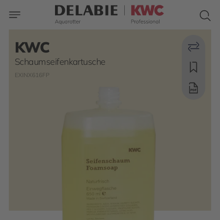
KWC
Schaumseifenkartusche
EXINX616FP