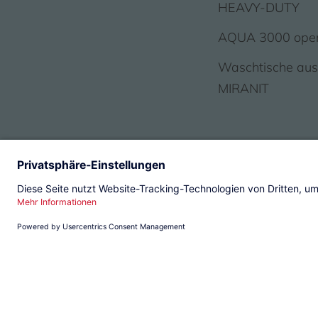
HEAVY-DUTY
AQUA 3000 ope
Waschtische au
MIRANIT
© 2026 KWC Group Managemen