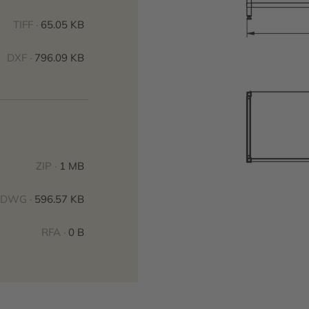
TIFF ·
65.05 KB
DXF ·
796.09 KB
ZIP ·
1 MB
DWG ·
596.57 KB
RFA ·
0 B