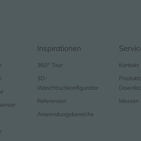
Inspirationen
Servic
e
360° Tour
Kontakt
e
3D-
Produkt
Waschtischkonfigurator
Downlo
ur
Referenzen
Messen 
Sensor
Anwendungsbereiche
e