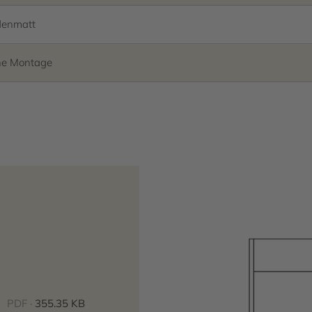
denmatt
ne Montage
PDF ·
355.35 KB