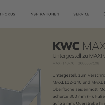
M FOKUS
INSPIRATIONEN
SERVICE
KWC
MAX
Untergestell zu MAX
MAXF140-70
2000057108
Untergestell, zum Versch
MAXL112-140 und MAXL117
Oberfläche seidenmatt, Mat
Schürze 300 mm (H), Füße
auf 25 mm, Querstrebe hint