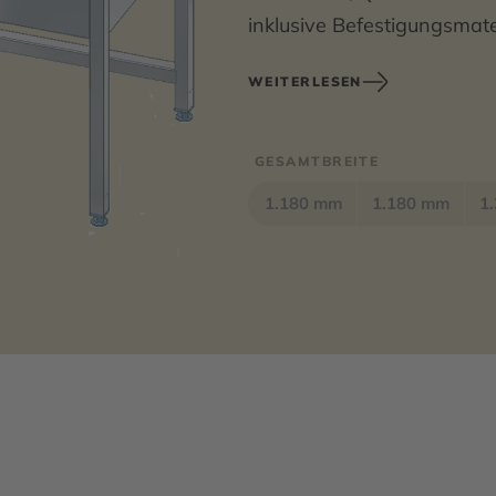
inklusive Befestigungsmate
WEITERLESEN
Abmessungen 1380 x 850 
GESAMTBREITE
1.180 mm
1.180 mm
1