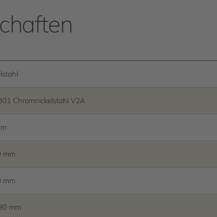
chaften
lstahl
301 Chromnickelstahl V2A
mm
0 mm
0 mm
380 mm