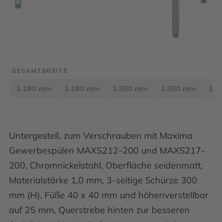
GESAMTBREITE
1.180 mm
1.180 mm
1.380 mm
1.380 mm
1.5
Untergestell, zum Verschrauben mit Maxima
Gewerbespülen MAXS212-200 und MAXS217-
200, Chromnickelstahl, Oberfläche seidenmatt,
Materialstärke 1,0 mm, 3-seitige Schürze 300
mm (H), Füße 40 x 40 mm und höhenverstellbar
auf 25 mm, Querstrebe hinten zur besseren