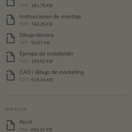
PDF ·
261.75 KB
Instrucciones de montaje
PDF ·
742.25 KB
Dibujo técnico
TIFF ·
50.07 KB
Ejempo de instalación
TIFF ·
109.52 KB
CAD / dibujo de marketing
DXF ·
515.34 KB
BIM FILES
Revit
RFA ·
692.22 KB