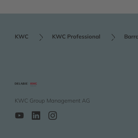
KWC
KWC Professional
Barr
KWC Group Management AG