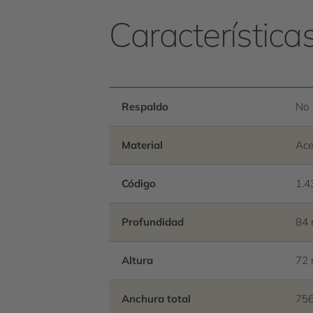
Característica
Respaldo
No
Material
Ace
Código
1.4
Profundidad
84
Altura
72
Anchura total
75