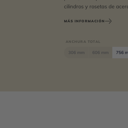
cilindros y rosetas de acer
material de montaje incluid
MÁS INFORMACIÓN
Longitud 750 mm
Dimensiones 756 x 72 x 84
ANCHURA TOTAL
306 mm
606 mm
756 