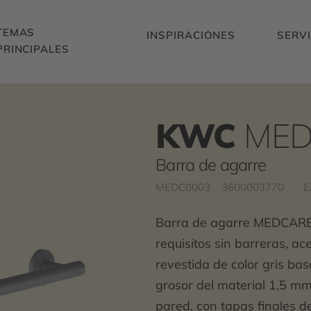
TEMAS
INSPIRACIONES
SERVI
PRINCIPALES
KWC
MED
Barra de agarre
MEDC0003
3600003770
E
Barra de agarre MEDCARE 
requisitos sin barreras, ac
revestida de color gris ba
grosor del material 1,5 m
pared, con tapas finales de