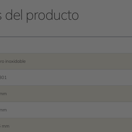
s del producto
ro inoxidable
301
 mm
 mm
6 mm