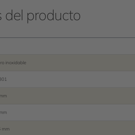
s del producto
ro inoxidable
301
 mm
 mm
6 mm