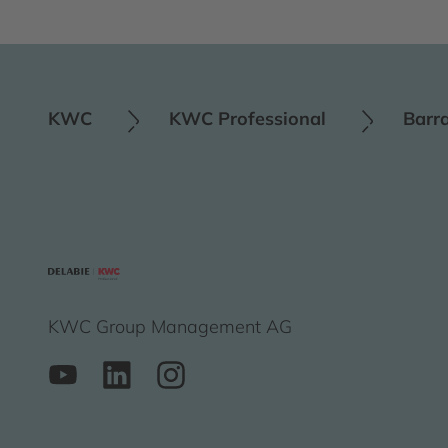
KWC
KWC Professional
Barr
KWC Group Management AG