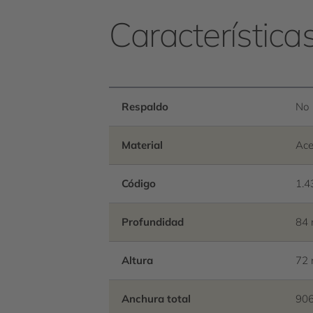
Característica
Respaldo
No
Material
Ace
Código
1.4
Profundidad
84
Altura
72
Anchura total
90