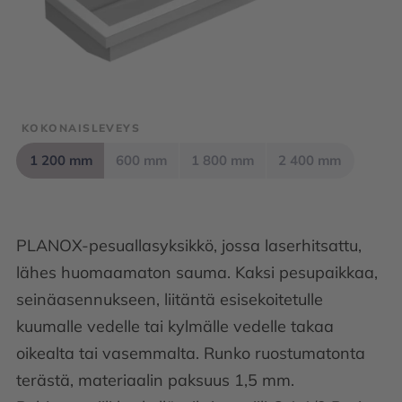
KOKONAISLEVEYS
1 200 mm
600 mm
1 800 mm
2 400 mm
PLANOX-pesuallasyksikkö, jossa laserhitsattu,
lähes huomaamaton sauma. Kaksi pesupaikkaa,
seinäasennukseen, liitäntä esisekoitetulle
kuumalle vedelle tai kylmälle vedelle takaa
oikealta tai vasemmalta. Runko ruostumatonta
terästä, materiaalin paksuus 1,5 mm.