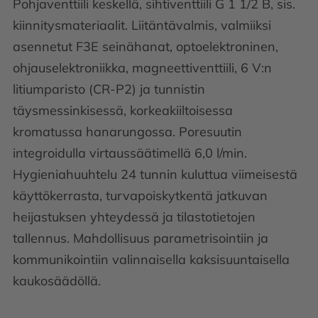
Pohjaventtiili keskellä, sihtiventtiili G 1 1/2 B, sis.
kiinnitysmateriaalit. Liitäntävalmis, valmiiksi
asennetut F3E seinähanat, optoelektroninen,
ohjauselektroniikka, magneettiventtiili, 6 V:n
litiumparisto (CR-P2) ja tunnistin
täysmessinkisessä, korkeakiiltoisessa
kromatussa hanarungossa. Poresuutin
integroidulla virtaussäätimellä 6,0 l/min.
Hygieniahuuhtelu 24 tunnin kuluttua viimeisestä
käyttökerrasta, turvapoiskytkentä jatkuvan
heijastuksen yhteydessä ja tilastotietojen
tallennus. Mahdollisuus parametrisointiin ja
kommunikointiin valinnaisella kaksisuuntaisella
kaukosäädöllä.