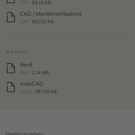
TIFF ·
93.15 KB
CAD / Markkinointipiirros
DXF ·
651.01 KB
BIM FILES
Revit
RFA ·
1.24 MB
AutoCAD
DWG ·
387.65 KB
Meidän todistettu