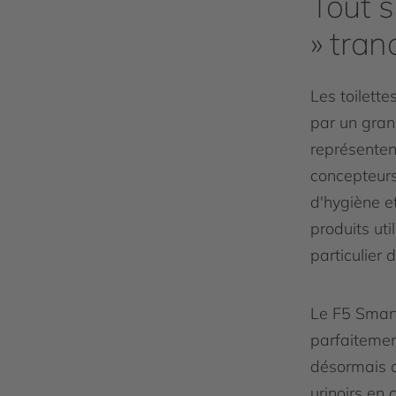
Tout s
» tran
Les toilette
par un gra
représentent
concepteurs
d'hygiène et
produits uti
particulier 
Le F5 Smart
parfaitemen
désormais d
urinoirs en