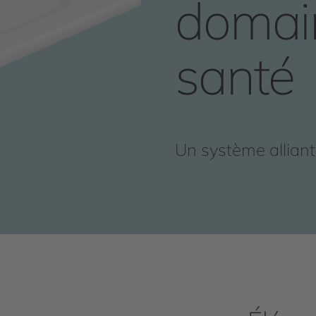
domain
santé
Un système alliant