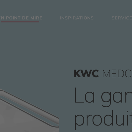
EN POINT DE MIRE
INSPIRATIONS
SERVIC
KWC
MEDC
La ga
produi