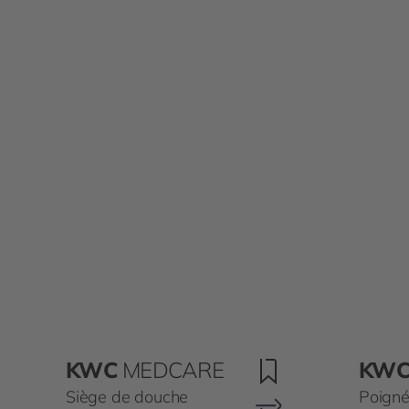
KWC
MEDCARE
KW
Siège de douche
Poign