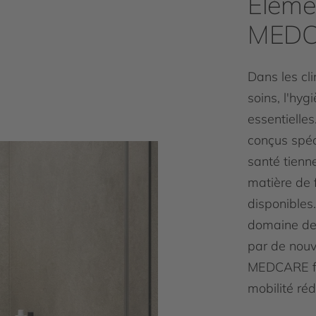
Éléme
MED
Dans les cl
soins, l'hyg
essentielle
conçus spéc
santé tienn
matière de 
disponibles
domaine de
par de nou
MEDCARE fac
mobilité réd