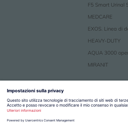
F5 Smart Urinal 
MEDCARE
EXOS. Linea di d
HEAVY-DUTY
AQUA 3000 ope
MIRANIT
© 2026 KWC Group