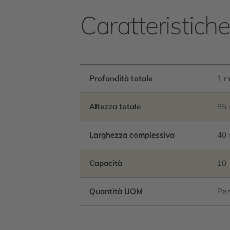
Caratteristich
Profondità totale
1 
Altezza totale
85
Larghezza complessiva
40
Capacità
10
Quantità UOM
Pez