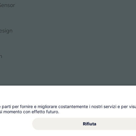
Sensor
esign
n
 Management AG
Condizioni generali
Impronta