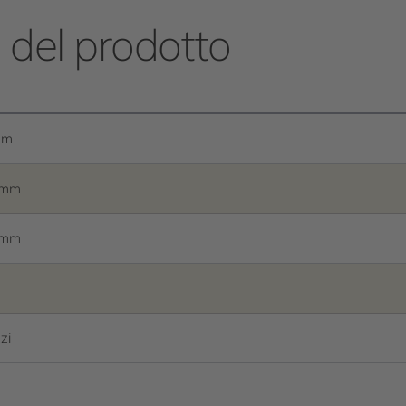
e del prodotto
mm
 mm
 mm
zi