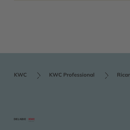
KWC
KWC Professional
Rica