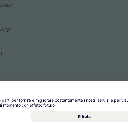
Sensor
esign
n
 Management AG
Condizioni generali
Impronta