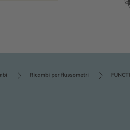
mbi
Ricambi per flussometri
FUNCT