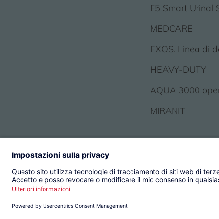
F5 Smart Urinal 
MEDCARE
EXOS. Linea di d
HEAVY-DUTY
AQUA 3000 ope
MIRANIT
© 2026 KWC Group