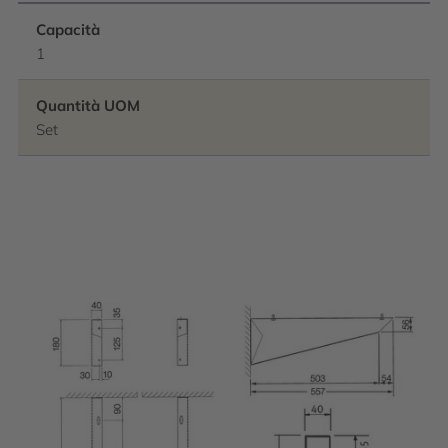
Capacità
1
Quantità UOM
Set