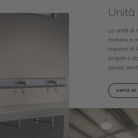
Unità 
Le unità di 
invitano a c
impianti di l
singole o do
giusta, anch
UNITÀ DI