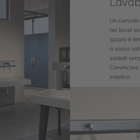
Lavab
Un comodo l
nei locali 
spazio è lim
a vasca sal
saldati senz
Convincono 
estetico.