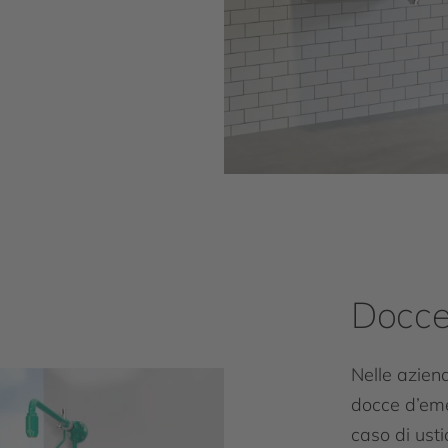
Docce
Nelle aziend
docce d’eme
caso di ust