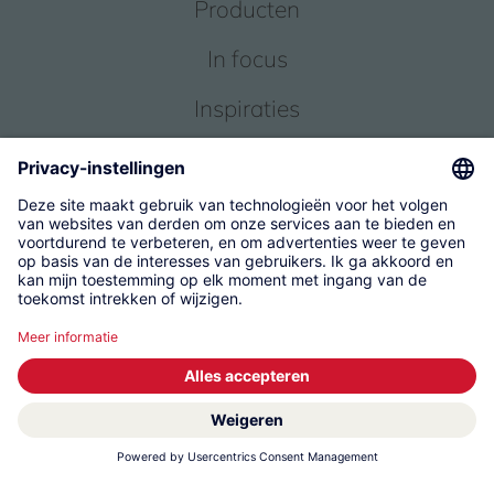
Producten
In focus
Inspiraties
Service
Over ons
© 2026 KWC Group Management AG
Algemene Voorwaarden
Impressum
Gegevensbescherming