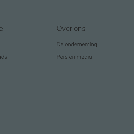
e
Over ons
De onderneming
ads
Pers en media