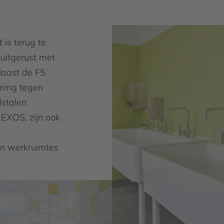
 is terug te
n uitgerust met
Naast de F5
ming tegen
lstalen
 EXOS, zijn ook
en werkruimtes