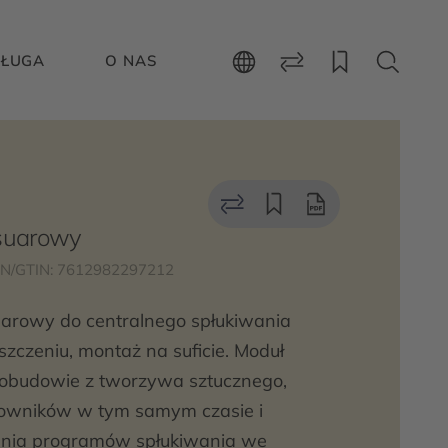
ŁUGA
O NAS
isuarowy
N/GTIN: 7612982297212
suarowy do centralnego spłukiwania
czeniu, montaż na suficie. Moduł
ej obudowie z tworzywa sztucznego,
tkowników w tym samym czasie i
nia programów spłukiwania we