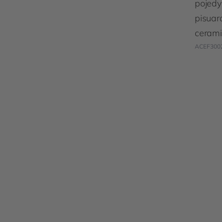
pojedy
pisua
cerami
ACEF300