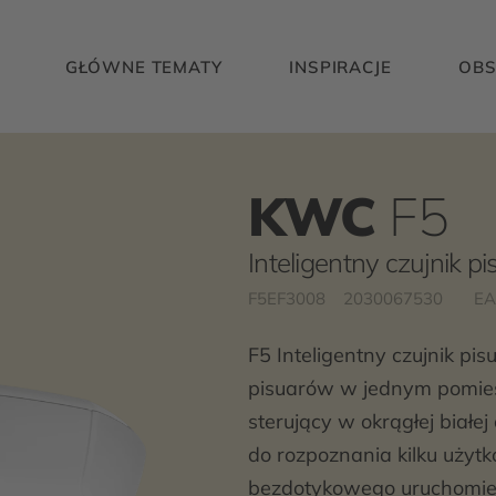
GŁÓWNE TEMATY
INSPIRACJE
OBS
KWC
F5
Inteligentny czujnik p
F5EF3008
2030067530
EA
F5 Inteligentny czujnik pi
pisuarów w jednym pomiesz
sterujący w okrągłej biał
do rozpoznania kilku uży
bezdotykowego uruchomie