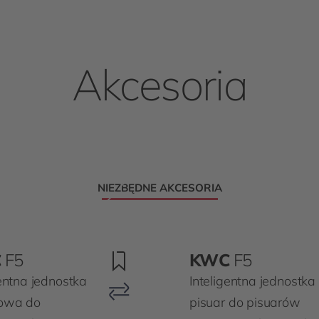
Akcesoria
NIEZBĘDNE AKCESORIA
C
F5
KWC
F5
gentna jednostka
Inteligentna jednostka
rowa do
pisuar do pisuarów