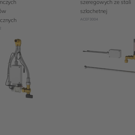
nczych
szeregowych ze stali
rów
szlachetnej
cznych
ACEF3004
2