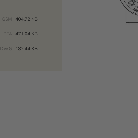
GSM ·
404.72 KB
RFA ·
471.04 KB
DWG ·
182.44 KB