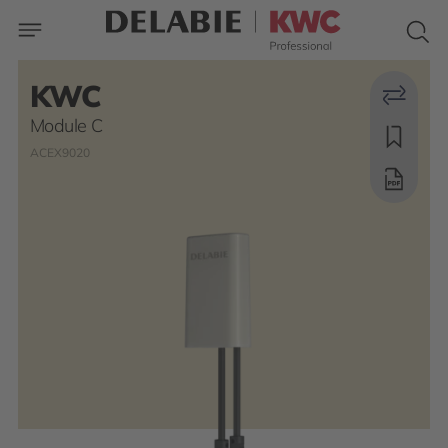
KWC
Module C
ACEX9020