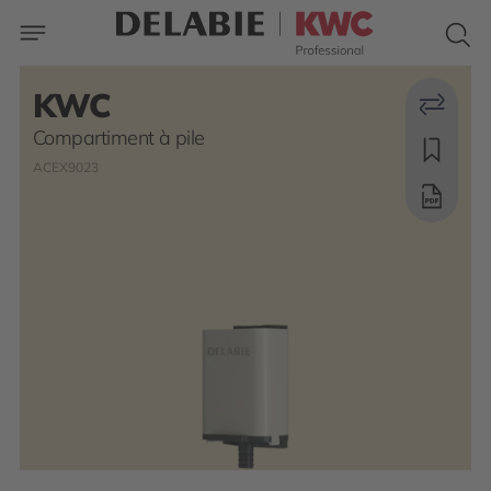
KWC
Compartiment à pile
ACEX9023