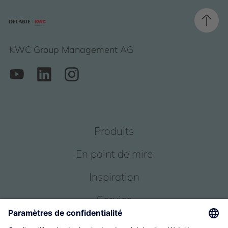
KWC Group Management AG
Produits
En point de mire
Inspiration
Service
Qui sommes-nous