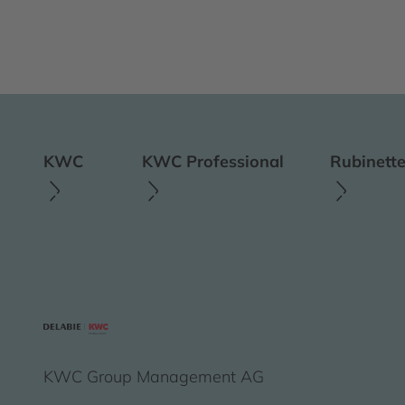
KWC
KWC Professional
Rubinette
KWC Group Management AG