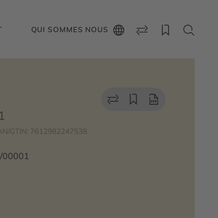
T
QUI SOMMES NOUS
1
AN/GTIN: 7612982247538
1/00001