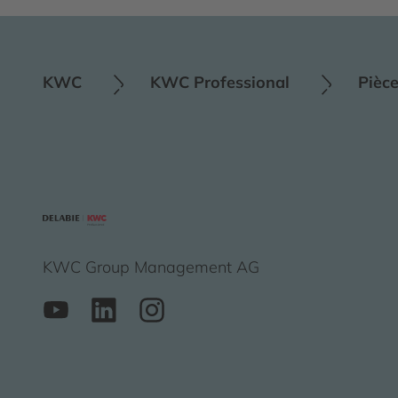
KWC
KWC Professional
Pièc
KWC Group Management AG