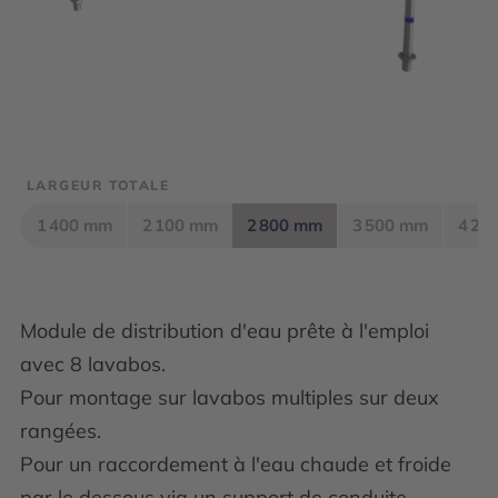
LARGEUR TOTALE
1 400 mm
2 100 mm
2 800 mm
3 500 mm
4 20
Module de distribution d'eau prête à l'emploi
avec 8 lavabos.
Pour montage sur lavabos multiples sur deux
rangées.
Pour un raccordement à l'eau chaude et froide
par le dessous via un support de conduite.