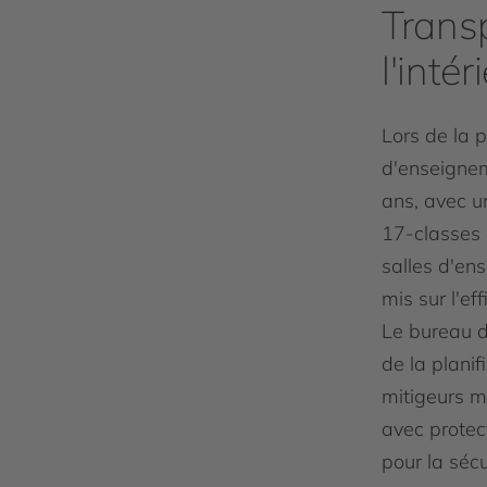
Trans
l'intér
Lors de la p
d'enseignem
ans, avec u
17-classes 
salles d'en
mis sur l'ef
Le bureau 
de la planif
mitigeurs m
avec protec
pour la sécu