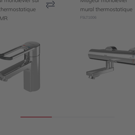
ur monolevier sur
Mitigeur monolevier
thermostatique
mural thermostatique
PMR
F5LT1006