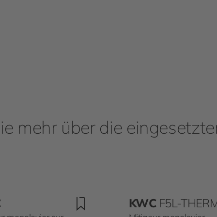
ie mehr über die eingesetzt
C
KWC
F5L-THER