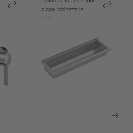
Lavabos rigoles - sans
plage robinetterie
PL12