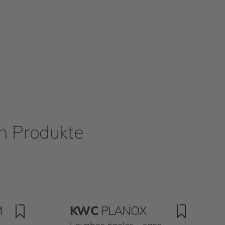
en Produkte
M
KWC
PLANOX