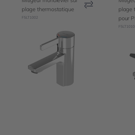
Mitigeur monolevier sur
Mitige
plage thermostatique
plage 
pour 
F5LT1002
F5LT1010