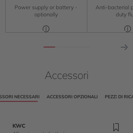
Power supply or battery -
Anti-bacterial p
optionally
duty fl
Accessori
SSORI NECESSARI
ACCESSORI OPZIONALI
PEZZI DI RI
KWC