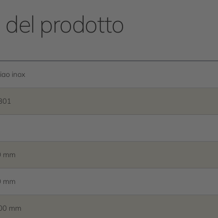
e del prodotto
iao inox
301
0 mm
0 mm
400 mm