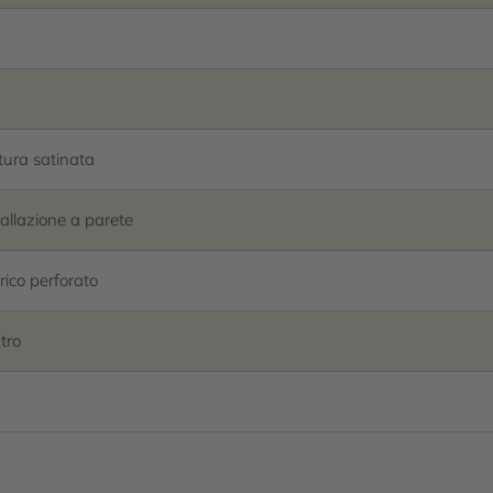
itura satinata
tallazione a parete
rico perforato
tro