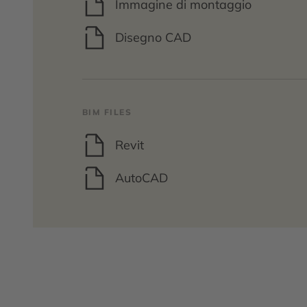
Immagine di montaggio
Disegno CAD
BIM FILES
Revit
AutoCAD