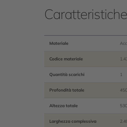
Caratteristich
Materiale
Acc
Codice materiale
1.4
Quantità scarichi
1
Profondità totale
45
Altezza totale
53
Larghezza complessiva
2.