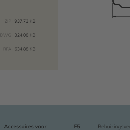
ZIP ·
937.73 KB
DWG ·
324.08 KB
RFA ·
634.88 KB
Accessoires voor
F5
Behuizingsve