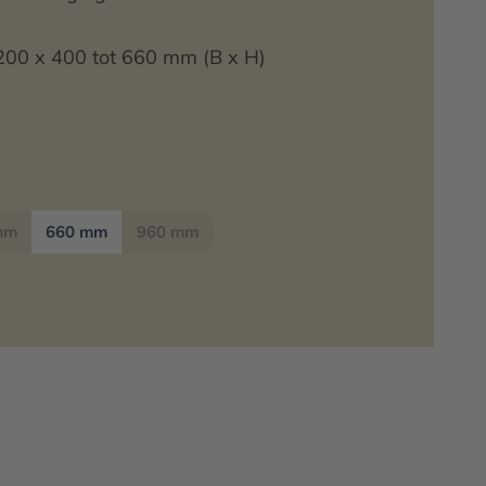
200 x 400 tot 660 mm (B x H)
mm
660 mm
960 mm