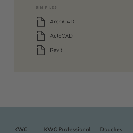
BIM FILES
ArchiCAD
AutoCAD
Revit
KWC
KWC Professional
Douches