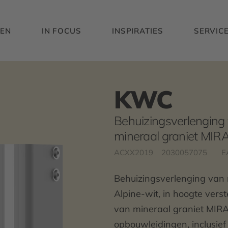
EN
IN FOCUS
INSPIRATIES
SERVIC
KWC
Behuizingsverlenging
mineraal graniet MIR
ACXX2019
2030057075
E
Behuizingsverlenging van r
Alpine-wit, in hoogte ver
van mineraal graniet MIRA
opbouwleidingen, inclusief