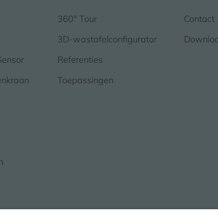
360° Tour
Contact
3D-wastafelconfigurator
Downlo
Sensor
Referenties
enkraan
Toepassingen
n