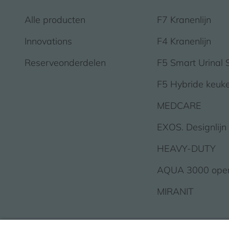
Alle producten
F7 Kranenlijn
Innovations
F4 Kranenlijn
Reserveonderdelen
F5 Smart Urinal 
F5 Hybride keuk
MEDCARE
EXOS. Designlijn
HEAVY-DUTY
AQUA 3000 ope
MIRANIT