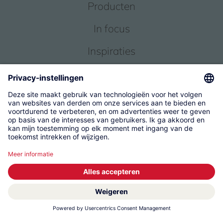
Producten
In focus
Inspiraties
Service
Over ons
© 2026 KWC Group Management AG
Algemene Voorwaarden
Impressum
Gegevensbescherming