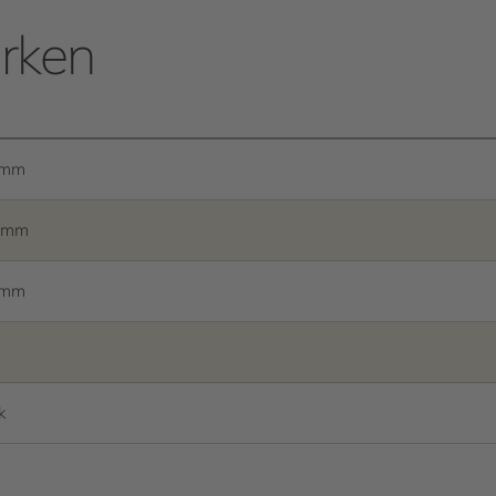
rken
 mm
5 mm
 mm
k