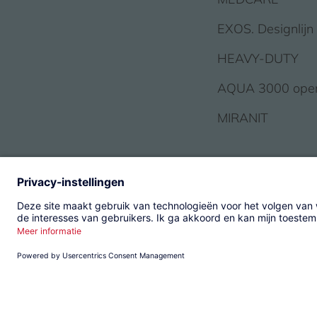
EXOS. Designlijn
HEAVY-DUTY
AQUA 3000 ope
MIRANIT
© 2026 KWC Group Mana