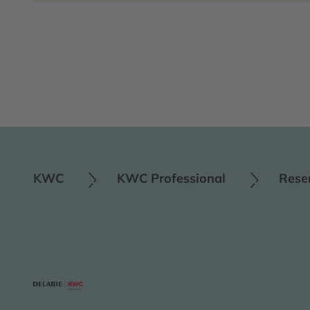
KWC
KWC Professional
Rese