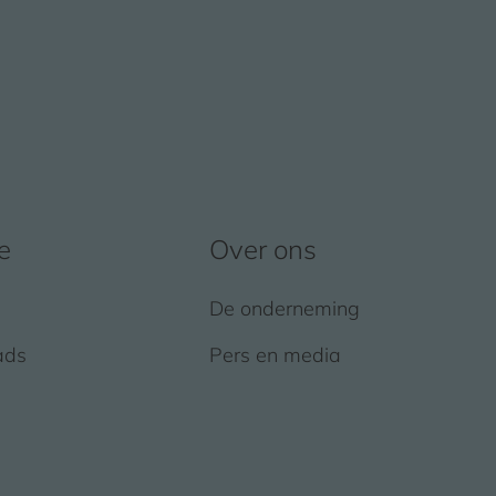
e
Over ons
De onderneming
ads
Pers en media