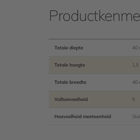
Productkenme
Totale diepte
40
Totale hoogte
1,
Totale breedte
40
Vulhoeveelheid
5
Hoeveelheid meeteenheid
Stu