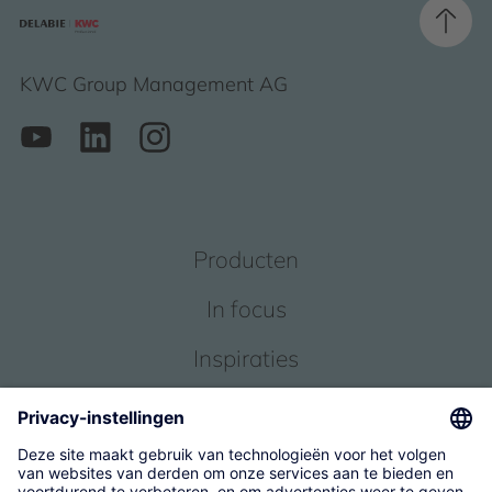
KWC Group Management AG
Producten
In focus
Inspiraties
Service
Over ons