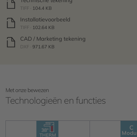
Technische tekening
TIFF ·
104.4 KB
Installatievoorbeeld
TIFF ·
102.64 KB
CAD / Marketing tekening
DXF ·
971.67 KB
Met onze bewezen
Technologieën en functies
C
38°
38°
THERM
Modu
INSIDE
C
Module
THERM
C
OM
P
A
TIBLE