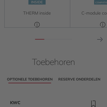
INSIDE
C
OM
P
A
TI
THERM inside
C-module co
Toebehoren
OPTIONELE TOEBEHOREN
RESERVE ONDERDELEN
KWC