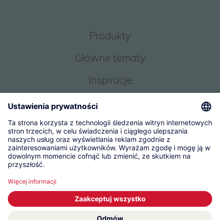
Produkty
Główne tematy
Inspiracje
Obsługa
O Nas
© 2026 KWC Group Management AG
Ogólne warunki handlowe
Impressum
Ochrona danych