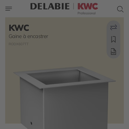
KWC
Gaine à encastrer
RODX607TT