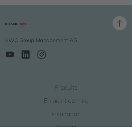
KWC Group Management AG
Produits
En point de mire
Inspiration
Service