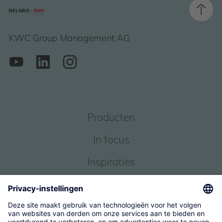
KWC Group Management AG
Producten
In focus
Inspiraties
Service
Over ons