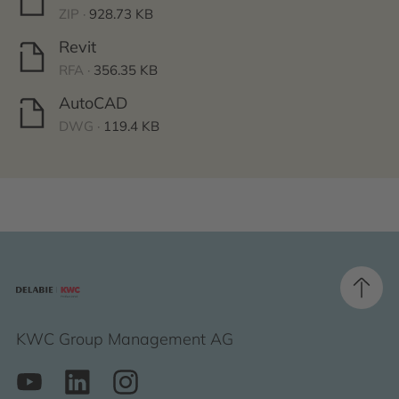
ZIP ·
928.73 KB
Revit
RFA ·
356.35 KB
AutoCAD
DWG ·
119.4 KB
KWC Group Management AG