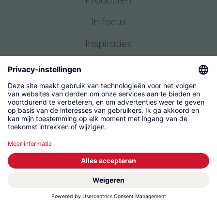
In focus
Inspiraties
Service
Over ons
© 2026 KWC Group Management AG
Algemene Voorwaarden
Impressum
Gegevensbescherming