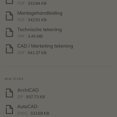
PDF ·
333.84 KB
Montagehandleiding
PDF ·
342.91 KB
Technische tekening
TIFF ·
3.45 MB
CAD / Marketing tekening
DXF ·
541.37 KB
BIM FILES
ArchiCAD
ZIP ·
937.73 KB
AutoCAD
DWG ·
323.69 KB