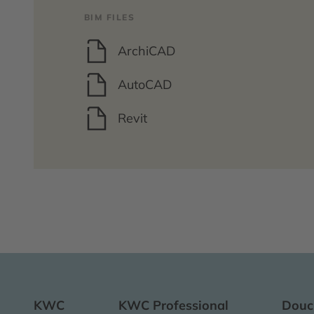
BIM FILES
ArchiCAD
AutoCAD
Revit
KWC
KWC Professional
Douc