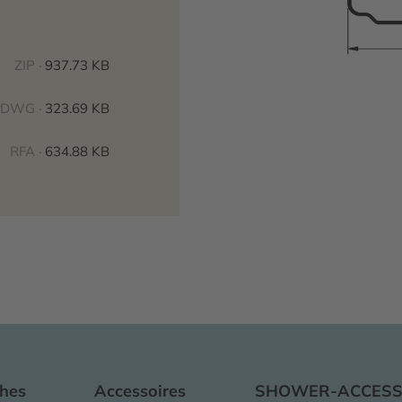
ZIP ·
937.73 KB
DWG ·
323.69 KB
RFA ·
634.88 KB
hes
Accessoires
SHOWER-ACCES