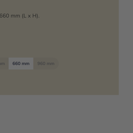
660 mm (L x H).
mm
660 mm
960 mm