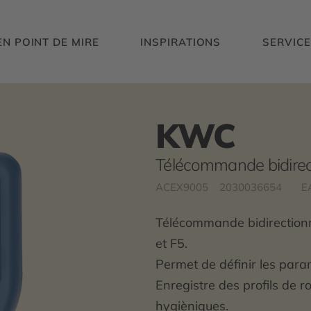
EN POINT DE MIRE
INSPIRATIONS
SERVICE
KWC
Télécommande bidirec
ACEX9005
2030036654
E
Télécommande bidirectionn
et F5.
Permet de définir les par
Enregistre des profils de r
hygièniques.