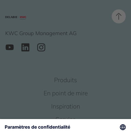
KWC Group Management AG
Produits
En point de mire
Inspiration
Service