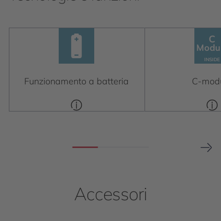
C
C
Modu
Module
INSIDE
INSIDE
Funzionamento a batteria
C-mod
Accessori