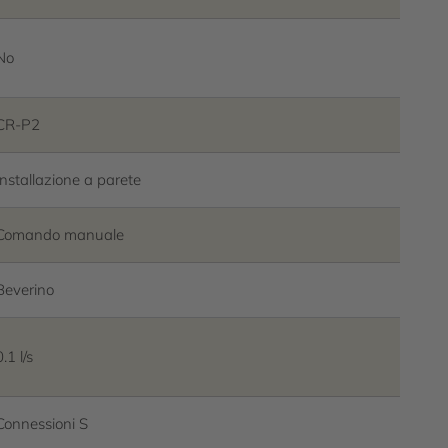
No
CR-P2
Installazione a parete
Comando manuale
Beverino
0.1 l/s
Connessioni S