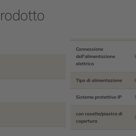
e filtri, completamente a s
prodotto
avvitare regolabili in prof
flussaggio sanitario attivat
possibilità di parametrizz
dati statistici, realizzazion
Connessione
raggruppamento delle appa
dell'alimentazione
funzioni di comando trami
elettrica
Tipo di alimentazione
Sistema protettivo IP
con rosette/piastra di
copertura