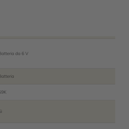
comparsa grazie alle rosette da
ondità. Proiezione 255 mm,
o, intervallo fisso di 24 ore. Con
azione radiocomandata, lettura dei
e di funzioni calendario predefinite e
recchiature per l’esecuzione di
Batteria da 6 V
te app necessaria.
Batteria
59K
Si