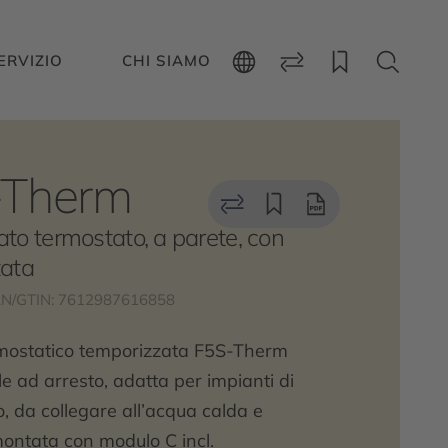
ERVIZIO
CHI SIAMO
-Therm
to termostato, a parete, con
tata
N/GTIN: 7612987616858
rmostatico temporizzata F5S-Therm
e ad arresto, adatta per impianti di
, da collegare all’acqua calda e
montata con modulo C incl.