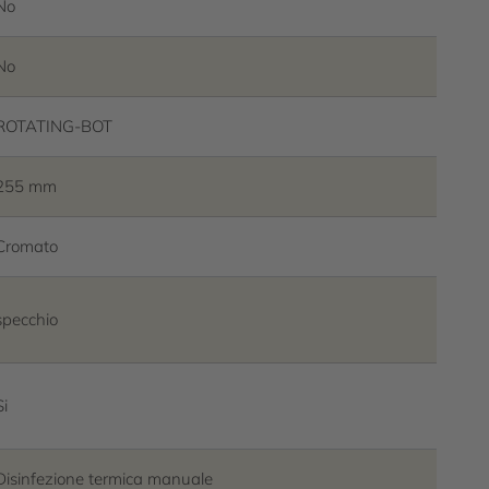
No
No
ROTATING-BOT
255 mm
Cromato
specchio
Si
Disinfezione termica manuale