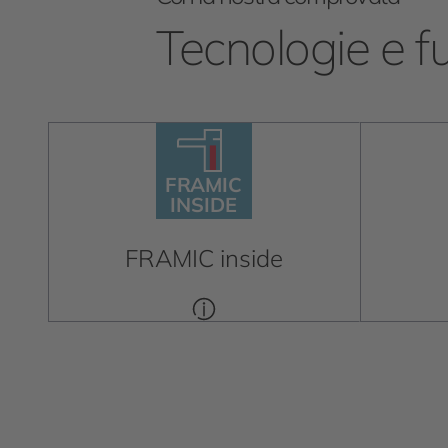
Tecnologie e f
F
R
AMIC
INSIDE
F
R
AMIC
INSIDE
FRAMIC inside