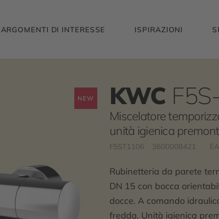
ARGOMENTI DI INTERESSE
ISPIRAZIONI
S
KWC
F5S
Miscelatore temporizza
unità igienica premon
F5ST1106
3600008421
EA
Rubinetteria da parete te
DN 15 con bocca orientabil
docce. A comando idraulico
fredda. Unità igienica pre