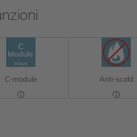
unzioni
C
C
Module
Module
INSIDE
INSIDE
C-module
Anti-scald